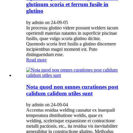
glutinum scoria et ferrum fusile in
glutino
by admin on 24-09-05
In processu glutino videre possunt welders iacum
operiendi materias natantes in superficie piscinae
fusilis, quae vulgo scoria glutino dicitur.
Quomodo scoria ferri fusilis a glutino discernere
incipientibus magni momenti est. Puto
distinguendum esse.
Read more
Nota quod non omnes curationes post
calidum calidum utiles sunt
by admin on 24-09-04
Accentus residua welding causatur ex inaequali
temperatura distributione weldis, quae ex
welding, scelerisque expansione et contractione
metalli pactionis, etc., ita residua vis inevitabiliter
generabitur in constructione glutino. Methodus