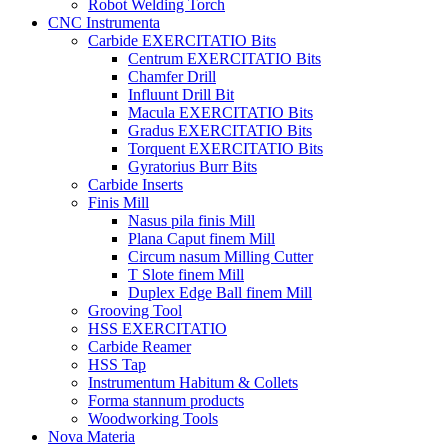
Robot Welding Torch
CNC Instrumenta
Carbide EXERCITATIO Bits
Centrum EXERCITATIO Bits
Chamfer Drill
Influunt Drill Bit
Macula EXERCITATIO Bits
Gradus EXERCITATIO Bits
Torquent EXERCITATIO Bits
Gyratorius Burr Bits
Carbide Inserts
Finis Mill
Nasus pila finis Mill
Plana Caput finem Mill
Circum nasum Milling Cutter
T Slote finem Mill
Duplex Edge Ball finem Mill
Grooving Tool
HSS EXERCITATIO
Carbide Reamer
HSS Tap
Instrumentum Habitum & Collets
Forma stannum products
Woodworking Tools
Nova Materia