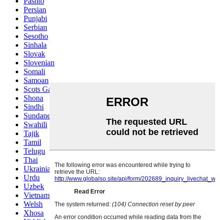
Pashto
Persian
Punjabi
Serbian
Sesotho
Sinhala
Slovak
Slovenian
Somali
Samoan
Scots Gaelic
Shona
Sindhi
Sundanese
Swahili
Tajik
Tamil
Telugu
Thai
Ukrainian
Urdu
Uzbek
Vietnamese
Welsh
Xhosa