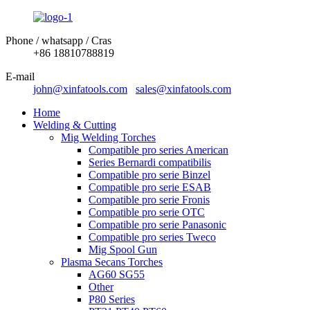
Phone / whatsapp / Cras
+86 18810788819
E-mail
john@xinfatools.com
sales@xinfatools.com
Home
Welding & Cutting
Mig Welding Torches
Compatible pro series American
Series Bernardi compatibilis
Compatible pro serie Binzel
Compatible pro serie ESAB
Compatible pro serie Fronis
Compatible pro serie OTC
Compatible pro serie Panasonic
Compatible pro series Tweco
Mig Spool Gun
Plasma Secans Torches
AG60 SG55
Other
P80 Series