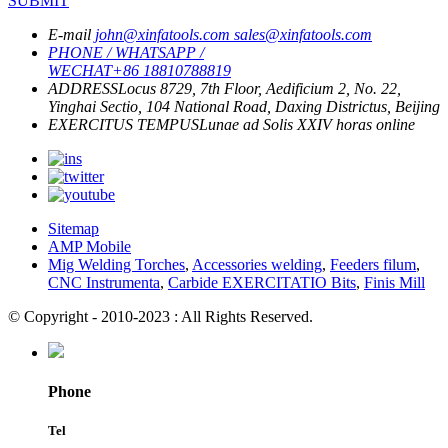
SUBMIT
E-mail
john@xinfatools.com
sales@xinfatools.com
PHONE / WHATSAPP /
WECHAT
+86 18810788819
ADDRESS
Locus 8729, 7th Floor, Aedificium 2, No. 22,
Yinghai Sectio, 104 National Road, Daxing Districtus, Beijing
EXERCITUS TEMPUS
Lunae ad Solis
XXIV horas online
Sitemap
AMP Mobile
Mig Welding Torches
,
Accessories welding
,
Feeders filum
,
CNC Instrumenta
,
Carbide EXERCITATIO Bits
,
Finis Mill
© Copyright - 2010-2023 : All Rights Reserved.
Phone
Tel