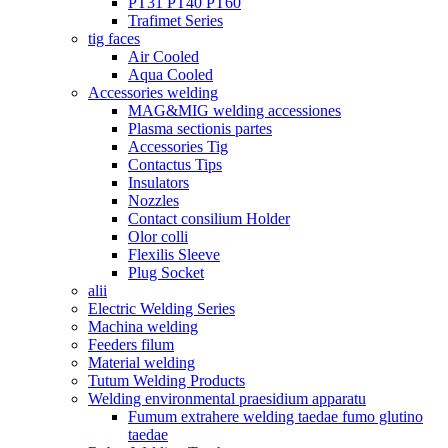
PT31 PT40 PT60
Trafimet Series
tig faces
Air Cooled
Aqua Cooled
Accessories welding
MAG&MIG welding accessiones
Plasma sectionis partes
Accessories Tig
Contactus Tips
Insulators
Nozzles
Contact consilium Holder
Olor colli
Flexilis Sleeve
Plug Socket
alii
Electric Welding Series
Machina welding
Feeders filum
Material welding
Tutum Welding Products
Welding environmental praesidium apparatu
Fumum extrahere welding taedae fumo glutino
taedae