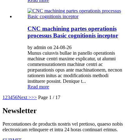
Read more
CNC machining partes operationis
processus Basic cognitionis inceptor
by admin on 24-08-26
Munus cuiusvis bullae in panello operationis
machinæ centri maxime explicatur, ut alumni
commensurationem machinæ centri ac
præparationis opus ante machinationem, necnon
rationem initus ac modificationis methodi
instituere possint. Denique t...
Read more
1
2
3
4
5
6
Next >
>>
Page 1 / 17
Newsletter
Percontationes de productis nostris vel pretioso, quaeso nobis
electronicam relinquere et intra 24 horas continuari erimus.