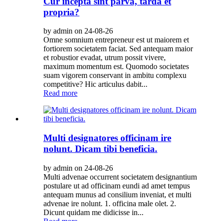
Cur incepta sint parva, tarda et
propria?
by admin on 24-08-26
Omne somnium entrepreneur est ut maiorem et
fortiorem societatem faciat. Sed antequam maior
et robustior evadat, utrum possit vivere,
maximum momentum est. Quomodo societates
suam vigorem conservant in ambitu complexu
competitive? Hic articulus dabit...
Read more
Multi designatores officinam ire
nolunt. Dicam tibi beneficia.
by admin on 24-08-26
Multi advenae occurrent societatem designantium
postulare ut ad officinam eundi ad amet tempus
antequam munus ad consilium inveniat, et multi
advenae ire nolunt. 1. officina male olet. 2.
Dicunt quidam me didicisse in...