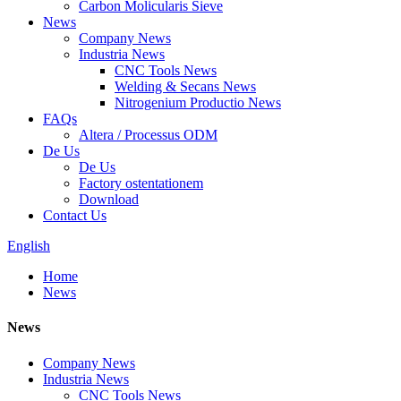
Carbon Molicularis Sieve
News
Company News
Industria News
CNC Tools News
Welding & Secans News
Nitrogenium Productio News
FAQs
Altera / Processus ODM
De Us
De Us
Factory ostentationem
Download
Contact Us
English
Home
News
News
Company News
Industria News
CNC Tools News